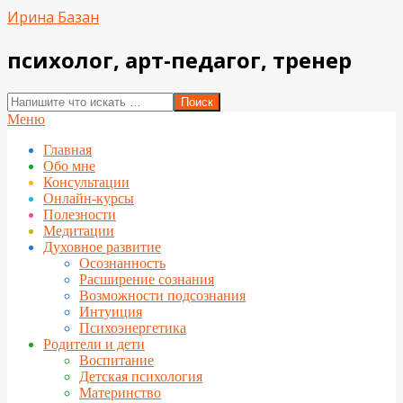
Перейти
Ирина Базан
к
содержимому
психолог, арт-педагог, тренер
Поиск
Вторичное
Меню
меню
Главная
навигации
Обо мне
Консультации
Онлайн-курсы
Полезности
Медитации
Духовное развитие
Осознанность
Расширение сознания
Возможности подсознания
Интуиция
Психоэнергетика
Родители и дети
Воспитание
Детская психология
Материнство