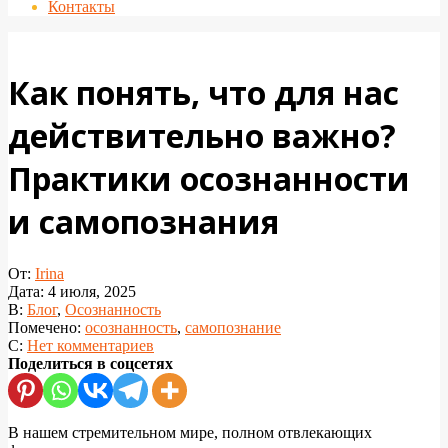
Контакты
Как понять, что для нас
действительно важно?
Практики осознанности
и самопознания
От:
Irina
Дата:
4 июля, 2025
В:
Блог
,
Осознанность
Помечено:
осознанность
,
самопознание
С:
Нет комментариев
Поделиться в соцсетях
В нашем стремительном мире, полном отвлекающих