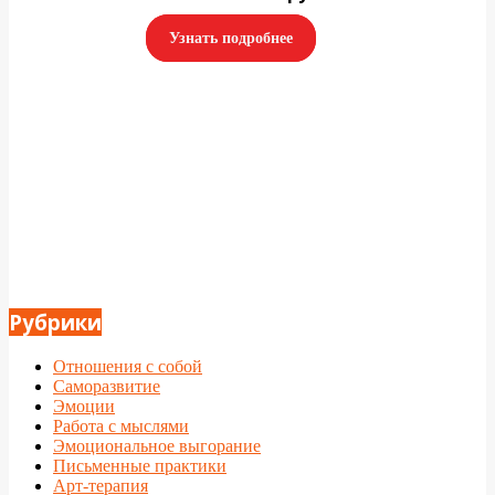
Узнать подробнее
2016-
Рубрики
07-
06
Отношения с собой
Саморазвитие
Эмоции
Работа с мыслями
Эмоциональное выгорание
Письменные практики
Арт-терапия