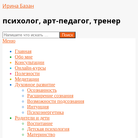
Перейти
Ирина Базан
к
содержимому
психолог, арт-педагог, тренер
Поиск
Вторичное
Меню
меню
Главная
навигации
Обо мне
Консультации
Онлайн-курсы
Полезности
Медитации
Духовное развитие
Осознанность
Расширение сознания
Возможности подсознания
Интуиция
Психоэнергетика
Родители и дети
Воспитание
Детская психология
Материнство