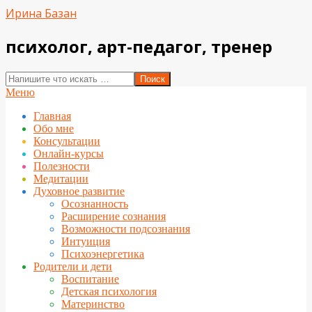
Перейти
Ирина Базан
к
содержимому
психолог, арт-педагог, тренер
Поиск
Вторичное
Меню
меню
Главная
навигации
Обо мне
Консультации
Онлайн-курсы
Полезности
Медитации
Духовное развитие
Осознанность
Расширение сознания
Возможности подсознания
Интуиция
Психоэнергетика
Родители и дети
Воспитание
Детская психология
Материнство