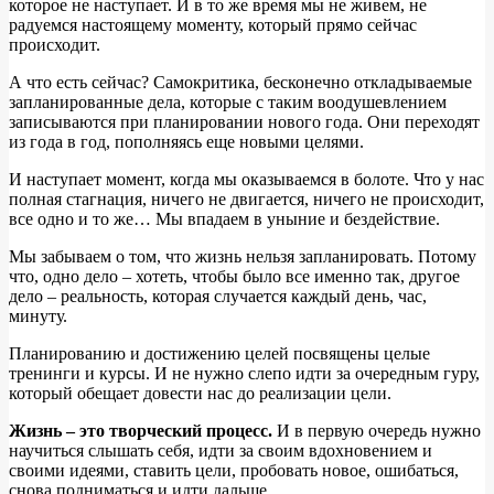
которое не наступает. И в то же время мы не живем, не
радуемся настоящему моменту, который прямо сейчас
происходит.
А что есть сейчас? Самокритика, бесконечно откладываемые
запланированные дела, которые с таким воодушевлением
записываются при планировании нового года. Они переходят
из года в год, пополняясь еще новыми целями.
И наступает момент, когда мы оказываемся в болоте. Что у нас
полная стагнация, ничего не двигается, ничего не происходит,
все одно и то же… Мы впадаем в уныние и бездействие.
Мы забываем о том, что жизнь нельзя запланировать. Потому
что, одно дело – хотеть, чтобы было все именно так, другое
дело – реальность, которая случается каждый день, час,
минуту.
Планированию и достижению целей посвящены целые
тренинги и курсы. И не нужно слепо идти за очередным гуру,
который обещает довести нас до реализации цели.
Жизнь – это творческий процесс.
И в первую очередь нужно
научиться слышать себя, идти за своим вдохновением и
своими идеями, ставить цели, пробовать новое, ошибаться,
снова подниматься и идти дальше.