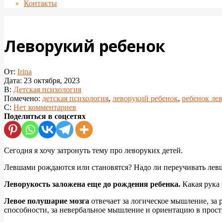
Контакты
Леворукий ребенок
От:
Irina
Дата:
23 октября, 2023
В:
Детская психология
Помечено:
детская психология
,
леворукий ребенок
,
ребенок ле
С:
Нет комментариев
Поделиться в соцсетях
Сегодня я хочу затронуть тему про леворуких детей.
Левшами рождаются или становятся? Надо ли переучивать левш
Леворукость заложена еще до рождения ребенка.
Какая рука 
Левое полушарие мозга
отвечает за логическое мышление, за 
способности, за невербальное мышление и ориентацию в прост