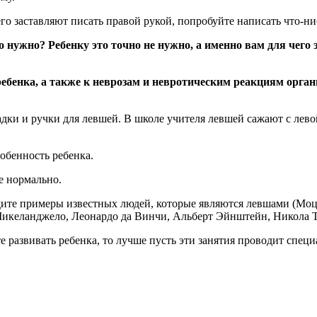
его заставляют писать правой рукой, попробуйте написать что-ни
о нужно? Ребенку это точно не нужно, а именно вам для чего
бенка, а также к неврозам и невротическим реакциям орган
дки и ручки для левшей. В школе учителя левшей сажают с лев
обенность ребенка.
се нормально.
дите примеры известных людей, которые являются левшами (Моц
еланджело, Леонардо да Винчи, Альберт Эйнштейн, Никола Тесл
е развивать ребенка, то лучше пусть эти занятия проводит специ