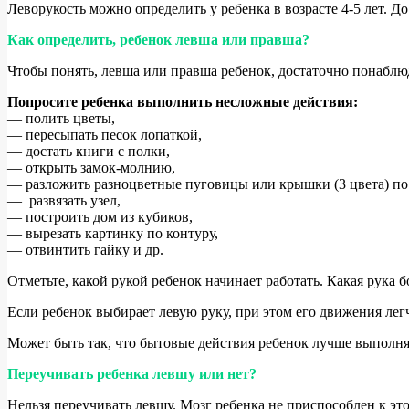
Леворукость можно определить у ребенка в возрасте 4-5 лет. Д
Как определить, ребенок левша или правша?
Чтобы понять, левша или правша ребенок, достаточно понаблюд
Попросите ребенка выполнить несложные действия:
— полить цветы,
— пересыпать песок лопаткой,
— достать книги с полки,
— открыть замок-молнию,
— разложить разноцветные пуговицы или крышки (3 цвета) по
— развязать узел,
— построить дом из кубиков,
— вырезать картинку по контуру,
— отвинтить гайку и др.
Отметьте, какой рукой ребенок начинает работать. Какая рука б
Если ребенок выбирает левую руку, при этом его движения легч
Может быть так, что бытовые действия ребенок лучше выполняе
Переучивать ребенка левшу или нет?
Нельзя переучивать левшу. Мозг ребенка не приспособлен к это