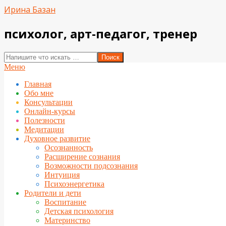
Перейти
Ирина Базан
к
содержимому
психолог, арт-педагог, тренер
Поиск
Вторичное
Меню
меню
Главная
навигации
Обо мне
Консультации
Онлайн-курсы
Полезности
Медитации
Духовное развитие
Осознанность
Расширение сознания
Возможности подсознания
Интуиция
Психоэнергетика
Родители и дети
Воспитание
Детская психология
Материнство