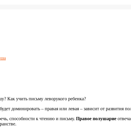
вша
у? Как учить письму леворукого ребенка?
будет доминировать – правая или левая – зависит от развития п
речь, способности к чтению и письму.
Правое полушарие
отвеча
ранстве.