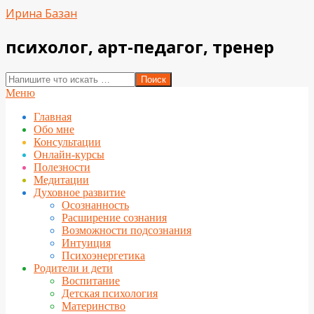
Перейти
Ирина Базан
к
содержимому
психолог, арт-педагог, тренер
Поиск
Вторичное
Меню
меню
Главная
навигации
Обо мне
Консультации
Онлайн-курсы
Полезности
Медитации
Духовное развитие
Осознанность
Расширение сознания
Возможности подсознания
Интуиция
Психоэнергетика
Родители и дети
Воспитание
Детская психология
Материнство