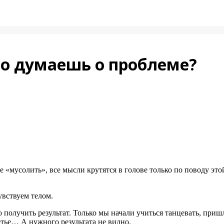
но думаешь о проблеме?
 ее «мусолить», все мысли крутятся в голове только по поводу э
увствуем телом.
олучить результат. Только мы начали учиться танцевать, пришли 
етье… А нужного результата не видно.