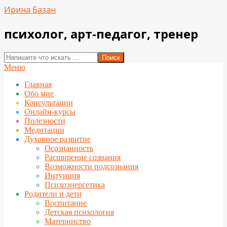
Перейти
Ирина Базан
к
содержимому
психолог, арт-педагог, тренер
Поиск
Вторичное
Меню
меню
Главная
навигации
Обо мне
Консультации
Онлайн-курсы
Полезности
Медитации
Духовное развитие
Осознанность
Расширение сознания
Возможности подсознания
Интуиция
Психоэнергетика
Родители и дети
Воспитание
Детская психология
Материнство