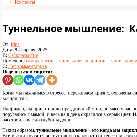
Контакты
Туннельное мышление: Ка
От:
Irina
Дата:
8 февраля, 2025
В:
Саморазвитие
Помечено:
саморазвитие
,
туннельное восприятие
,
туннельное 
С:
Нет комментариев
Поделиться в соцсетях
Когда мы находимся в стрессе, переживаем кризис, охвачены 
восприятия.
Например, вы приготовили праздничный стол, но мясо у вас по
поругались с мамой, и весь ваш день окрасился в серый цвет. 
расстроила вас до глубины души.
Таким образом,
туннельное мышление – это когда мы зацикли
Все мысли крутятся вокруг одного какого-то интереса, мысли и