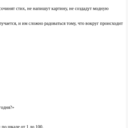
сочинят стих, не напишут картину, не создадут модную
учается, и им сложно радоваться тому, что вокруг происходит
годня?»
по шкале от 1 до 100.