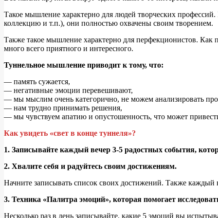
Такое мышление характерно для людей творческих профессий. П
коллекцию и т.п.), они полностью охвачены своим творением.
Также такое мышление характерно для перфекционистов. Как пр
много всего приятного и интересного.
Туннельное мышление приводит к тому, что:
— память сужается,
— негативные эмоции перевешивают,
— мы мыслим очень категорично, не можем анализировать про
— нам трудно принимать решения,
— мы чувствуем апатию и опустошенность, что может привести
Как увидеть «свет в конце туннеля»?
1. Записывайте каждый вечер 3-5 радостных события, котор
2. Хвалите себя и радуйтесь своим достижениям.
Начните записывать список своих достижений. Также каждый веч
3. Техника «Палитра эмоций», которая помогает исследоват
Несколько раз в день записывайте, какие 5 эмоций вы испытыв