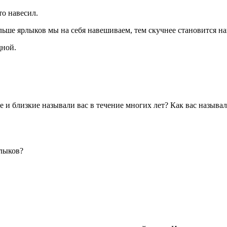
то навесил.
ьше ярлыков мы на себя навешиваем, тем скучнее становится н
дной.
 и близкие называли вас в течение многих лет? Как вас называл
рлыков?