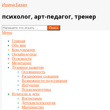
Перейти
Ирина Базан
к
содержимому
психолог, арт-педагог, тренер
Поиск
Вторичное
Меню
меню
Главная
навигации
Обо мне
Консультации
Онлайн-курсы
Полезности
Медитации
Духовное развитие
Осознанность
Расширение сознания
Возможности подсознания
Интуиция
Психоэнергетика
Родители и дети
Воспитание
Детская психология
Материнство