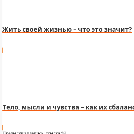
Жить своей жизнью – что это значит?
Тело, мысли и чувства – как их сбала
2024-
Предыдущая запись: ссылка %l