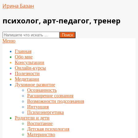
Перейти
Ирина Базан
к
содержимому
психолог, арт-педагог, тренер
Поиск
Вторичное
Меню
меню
Главная
навигации
Обо мне
Консультации
Онлайн-курсы
Полезности
Медитации
Духовное развитие
Осознанность
Расширение сознания
Возможности подсознания
Интуиция
Психоэнергетика
Родители и дети
Воспитание
Детская психология
Материнство