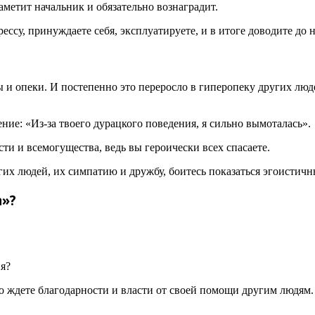
заметит начальник и обязательно вознаградит.
рессу, принуждаете себя, эксплуатируете, и в итоге доводите до
оты и опеки. И постепенно это переросло в гиперопеку других лю
ение: «Из-за твоего дурацкого поведения, я сильно вымоталась».
ти и всемогущества, ведь вы героически всех спасаете.
угих людей, их симпатию и дружбу, боитесь показаться эгоисти
а»?
я?
о ждете благодарности и власти от своей помощи другим людям.