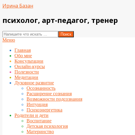
Перейти
Ирина Базан
к
содержимому
психолог, арт-педагог, тренер
Поиск
Вторичное
Меню
меню
Главная
навигации
Обо мне
Консультации
Онлайн-курсы
Полезности
Медитации
Духовное развитие
Осознанность
Расширение сознания
Возможности подсознания
Интуиция
Психоэнергетика
Родители и дети
Воспитание
Детская психология
Материнство