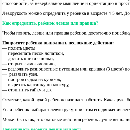
способности, за невербальное мышление и ориентацию в прост
Леворукость можно определить у ребенка в возрасте 4-5 лет. Д
Как определить, ребенок левша или правша?
Чтобы понять, левша или правша ребенок, достаточно понаблюд
Попросите ребенка выполнить несложные действия:
— полить цветы,
— пересыпать песок лопаткой,
— достать книги с полки,
— открыть замок-молнию,
— разложить разноцветные пуговицы или крышки (3 цвета) по
— развязать узел,
— построить дом из кубиков,
— вырезать картинку по контуру,
— отвинтить гайку и др.
Отметьте, какой рукой ребенок начинает работать. Какая рука б
Если ребенок выбирает левую руку, при этом его движения легч
Может быть так, что бытовые действия ребенок лучше выполняе
Переучивать ребенка левшу или нет?