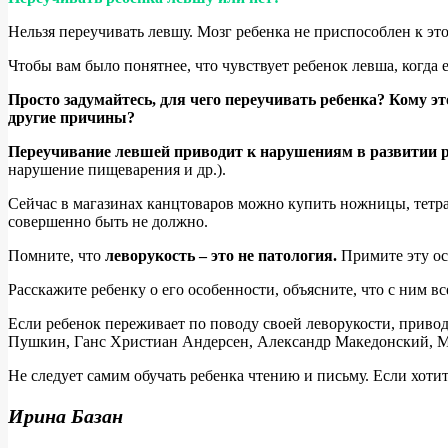
Нельзя переучивать левшу. Мозг ребенка не приспособлен к это
Чтобы вам было понятнее, что чувствует ребенок левша, когда 
Просто задумайтесь, для чего переучивать ребенка? Кому эт
другие причины?
Переучивание левшей приводит к нарушениям в развитии ре
нарушение пищеварения и др.).
Сейчас в магазинах канцтоваров можно купить ножницы, тетра
совершенно быть не должно.
Помните, что
леворукость – это не патология.
Примите эту ос
Расскажите ребенку о его особенности, объясните, что с ним в
Если ребенок переживает по поводу своей леворукости, приво
Пушкин, Ганс Христиан Андерсен, Александр Македонский, Мик
Не следует самим обучать ребенка чтению и письму. Если хотит
Ирина Базан