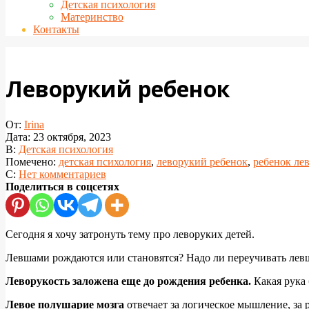
Детская психология
Материнство
Контакты
Леворукий ребенок
От:
Irina
Дата:
23 октября, 2023
В:
Детская психология
Помечено:
детская психология
,
леворукий ребенок
,
ребенок ле
С:
Нет комментариев
Поделиться в соцсетях
Сегодня я хочу затронуть тему про леворуких детей.
Левшами рождаются или становятся? Надо ли переучивать левш
Леворукость заложена еще до рождения ребенка.
Какая рука 
Левое полушарие мозга
отвечает за логическое мышление, за 