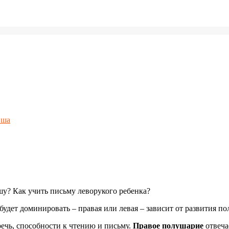
вша
у? Как учить письму леворукого ребенка?
будет доминировать – правая или левая – зависит от развития п
речь, способности к чтению и письму.
Правое полушарие
отвеча