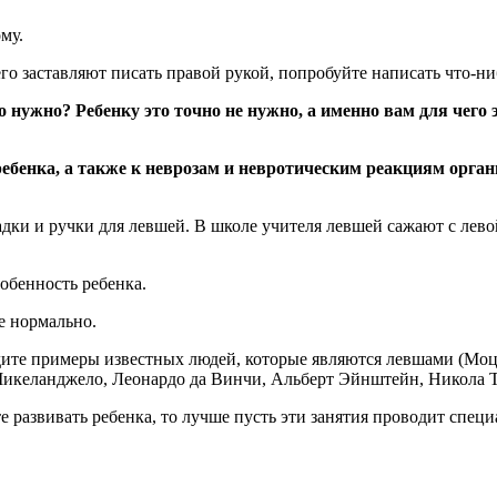
му.
его заставляют писать правой рукой, попробуйте написать что-ни
о нужно? Ребенку это точно не нужно, а именно вам для чего
бенка, а также к неврозам и невротическим реакциям орган
дки и ручки для левшей. В школе учителя левшей сажают с лев
обенность ребенка.
се нормально.
дите примеры известных людей, которые являются левшами (Моц
еланджело, Леонардо да Винчи, Альберт Эйнштейн, Никола Тесл
е развивать ребенка, то лучше пусть эти занятия проводит специ