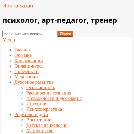
Перейти
Ирина Базан
к
содержимому
психолог, арт-педагог, тренер
Поиск
Вторичное
Меню
меню
Главная
навигации
Обо мне
Консультации
Онлайн-курсы
Полезности
Медитации
Духовное развитие
Осознанность
Расширение сознания
Возможности подсознания
Интуиция
Психоэнергетика
Родители и дети
Воспитание
Детская психология
Материнство