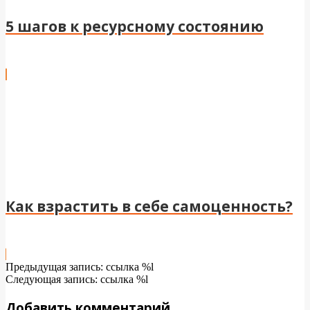
5 шагов к ресурсному состоянию
Как взрастить в себе самоценность?
2024-
Предыдущая запись: ссылка %l
04-
Следующая запись: ссылка %l
25
Добавить комментарий