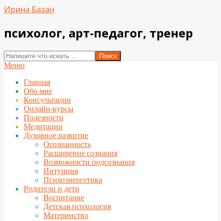
Перейти
Ирина Базан
к
содержимому
психолог, арт-педагог, тренер
Поиск
Вторичное
Меню
меню
Главная
навигации
Обо мне
Консультации
Онлайн-курсы
Полезности
Медитации
Духовное развитие
Осознанность
Расширение сознания
Возможности подсознания
Интуиция
Психоэнергетика
Родители и дети
Воспитание
Детская психология
Материнство