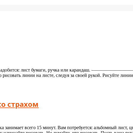
Вам понадобится: лист бумаги, ручка или карандаш. —————
 рисовать линии на листе, следуя за своей рукой. Рисуйте линии
со страхом
ика занимает всего 15 минут. Вам потребуется: альбомный лист, 
зу начинайте рисовать. Не думайте, что рисовать. Пусть ваша ру