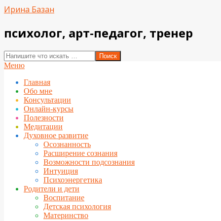
Перейти
Ирина Базан
к
содержимому
психолог, арт-педагог, тренер
Поиск
Вторичное
Меню
меню
Главная
навигации
Обо мне
Консультации
Онлайн-курсы
Полезности
Медитации
Духовное развитие
Осознанность
Расширение сознания
Возможности подсознания
Интуиция
Психоэнергетика
Родители и дети
Воспитание
Детская психология
Материнство