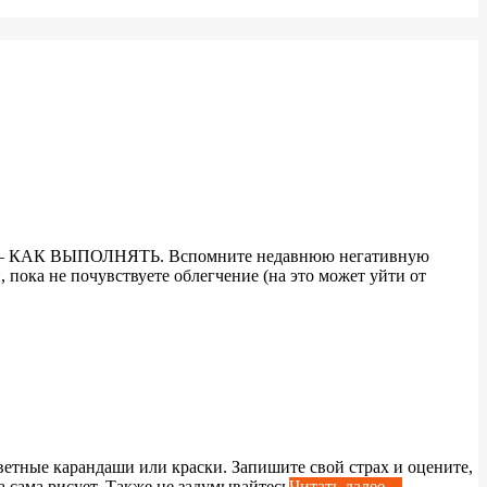
———— КАК ВЫПОЛНЯТЬ. Вспомните недавнюю негативную
, пока не почувствуете облегчение (на это может уйти от
цветные карандаши или краски. Запишите свой страх и оцените,
ка сама рисует. Также не задумывайтесь
Читать далее…