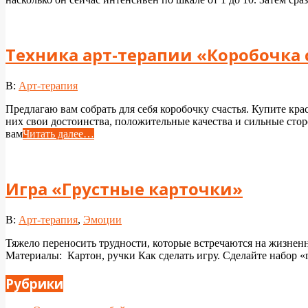
Техника арт-терапии «Коробочка 
2024-
В:
Арт-терапия
04-
Предлагаю вам собрать для себя коробочку счастья. Купите кр
25
них свои достоинства, положительные качества и сильные стор
вам
Читать далее…
Игра «Грустные карточки»
2023-
В:
Арт-терапия
,
Эмоции
11-
Тяжело переносить трудности, которые встречаются на жизненно
23
Материалы: Картон, ручки Как сделать игру. Сделайте набор «
Рубрики