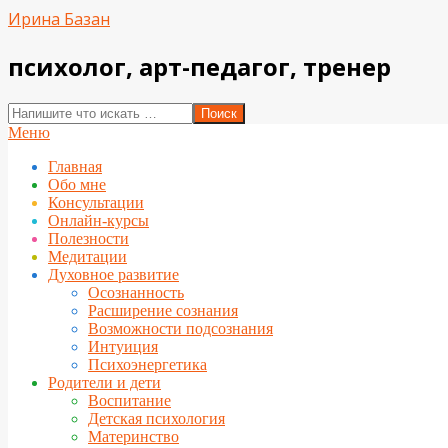
Перейти
Ирина Базан
к
содержимому
психолог, арт-педагог, тренер
Поиск
Вторичное
Меню
меню
Главная
навигации
Обо мне
Консультации
Онлайн-курсы
Полезности
Медитации
Духовное развитие
Осознанность
Расширение сознания
Возможности подсознания
Интуиция
Психоэнергетика
Родители и дети
Воспитание
Детская психология
Материнство