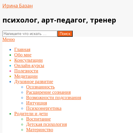
Перейти
Ирина Базан
к
содержимому
психолог, арт-педагог, тренер
Поиск
Вторичное
Меню
меню
Главная
навигации
Обо мне
Консультации
Онлайн-курсы
Полезности
Медитации
Духовное развитие
Осознанность
Расширение сознания
Возможности подсознания
Интуиция
Психоэнергетика
Родители и дети
Воспитание
Детская психология
Материнство