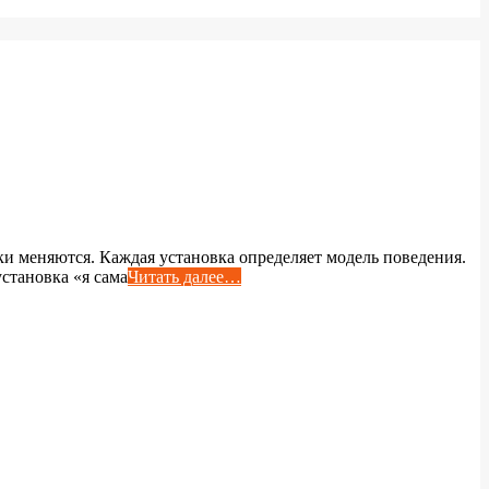
вки меняются. Каждая установка определяет модель поведения.
установка «я сама
Читать далее…