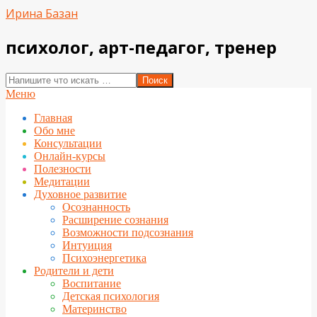
Перейти
Ирина Базан
к
содержимому
психолог, арт-педагог, тренер
Поиск
Вторичное
Меню
меню
Главная
навигации
Обо мне
Консультации
Онлайн-курсы
Полезности
Медитации
Духовное развитие
Осознанность
Расширение сознания
Возможности подсознания
Интуиция
Психоэнергетика
Родители и дети
Воспитание
Детская психология
Материнство