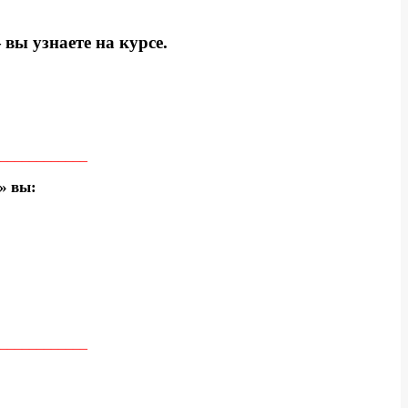
вы узнаете на курсе.
____________
» вы:
____________