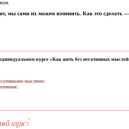
ком.
т, мы сами их можем изменить. Как это сделать — 
________________________________________________________
ндивидуальном курсе «Как жить без негативных мыслей
негативными мыслями;
итивные;
________________________________________________________