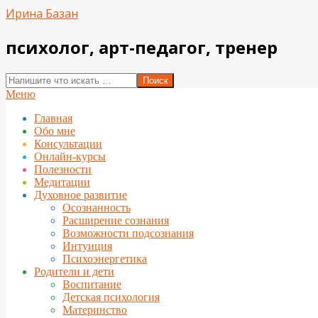
Перейти
Ирина Базан
к
содержимому
психолог, арт-педагог, тренер
Поиск
Вторичное
Меню
меню
Главная
навигации
Обо мне
Консультации
Онлайн-курсы
Полезности
Медитации
Духовное развитие
Осознанность
Расширение сознания
Возможности подсознания
Интуиция
Психоэнергетика
Родители и дети
Воспитание
Детская психология
Материнство