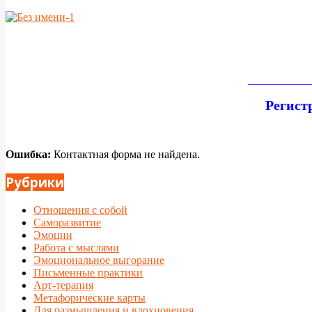
___________
Регист
Ошибка:
Контактная форма не найдена.
2016-
Рубрики
07-
24
Отношения с собой
Саморазвитие
Эмоции
Работа с мыслями
Эмоциональное выгорание
Письменные практики
Арт-терапия
Метафорические карты
Для размышления и вдохновения