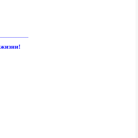
____________
 жизни!