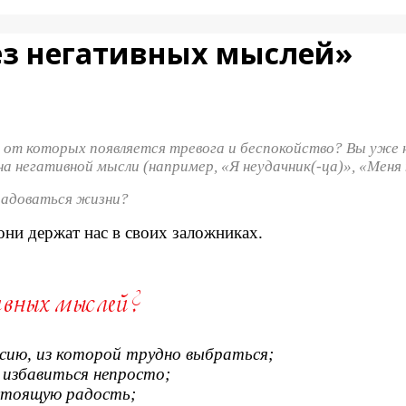
ез негативных мыслей»
и, от которых появляется тревога и беспокойство? Вы уже
 на негативной мысли (например, «Я неудачник(-ца)», «Меня
 радоваться жизни?
ни держат нас в своих заложниках.
ссию, из которой трудно выбраться;
 избавиться непросто;
стоящую радость;