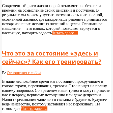
03-
Современный ритм жизни порой оставляет нас без сил и
18
времени на осмысление своих действий и поступков. В
результате мы можем упустить возможность жить полной,
осознанной жизнью, где каждое наше решение принимается
исходя из наших истинных желаний и целей. Осознанное
мышление — это навык, который позволяет вернуться в
настоящее, находить радость
Читать далее…
Что это за состояние «здесь и
сейчас»? Как его тренировать?
2024-
В:
Отношения с собой
04-
В наше неспокойное время мы постоянно прокручиваем в
25
голове страхи, переживания, тревоги. Это не идет на пользу
нашему здоровью. Со временем наши тревоги могут привести
нас к неврозу, нервному истощению или даже депрессии.
Наши переживания чаще всего связаны с будущим. Будущее
ведь неизвестно, поэтому заставляет нас переживать. На
самом деле
Читать далее…