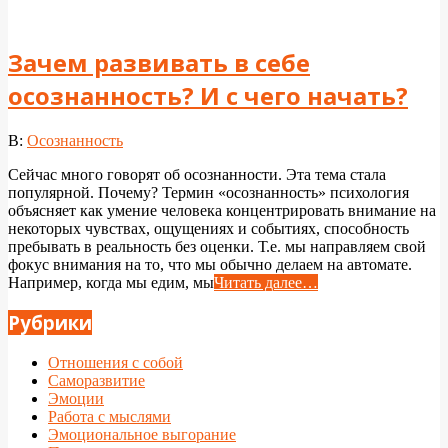
Зачем развивать в себе
осознанность? И с чего начать?
2024-
В:
Осознанность
04-
Сейчас много говорят об осознанности. Эта тема стала
25
популярной. Почему? Термин «осознанность» психология
объясняет как умение человека концентрировать внимание на
некоторых чувствах, ощущениях и событиях, способность
пребывать в реальность без оценки. Т.е. мы направляем свой
фокус внимания на то, что мы обычно делаем на автомате.
Например, когда мы едим, мы
Читать далее…
Рубрики
Отношения с собой
Саморазвитие
Эмоции
Работа с мыслями
Эмоциональное выгорание