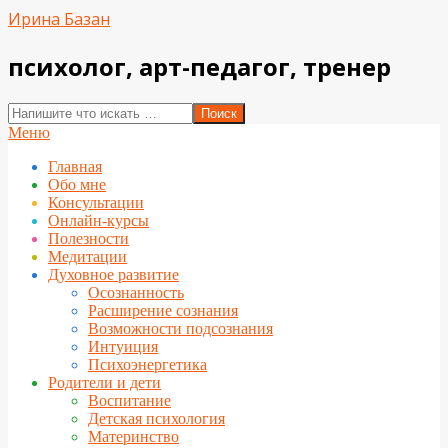
Перейти
Ирина Базан
к
содержимому
психолог, арт-педагог, тренер
Поиск
Вторичное
Меню
меню
Главная
навигации
Обо мне
Консультации
Онлайн-курсы
Полезности
Медитации
Духовное развитие
Осознанность
Расширение сознания
Возможности подсознания
Интуиция
Психоэнергетика
Родители и дети
Воспитание
Детская психология
Материнство