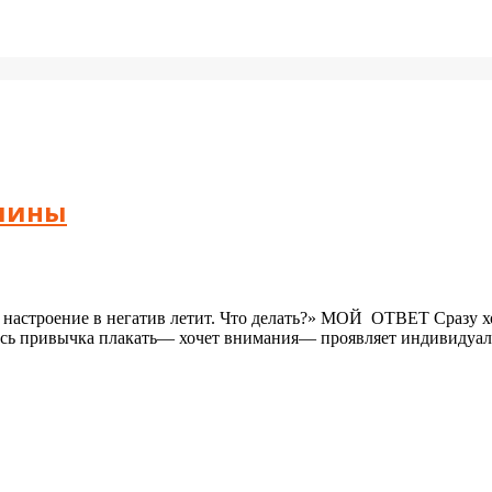
ичины
астроение в негатив летит. Что делать?» МОЙ ОТВЕТ Сразу хоч
ь привычка плакать— хочет внимания— проявляет индивидуальн