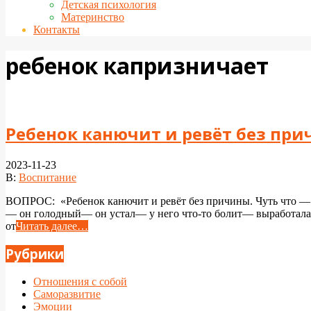
Детская психология
Материнство
Контакты
ребенок капризничает
Ребенок канючит и ревёт без пр
2023-11-23
В:
Воспитание
ВОПРОС: «Ребенок канючит и ревёт без причины. Чуть что — н
— он голодный— он устал— у него что-то болит— выработалас
от
Читать далее…
Рубрики
Отношения с собой
Саморазвитие
Эмоции