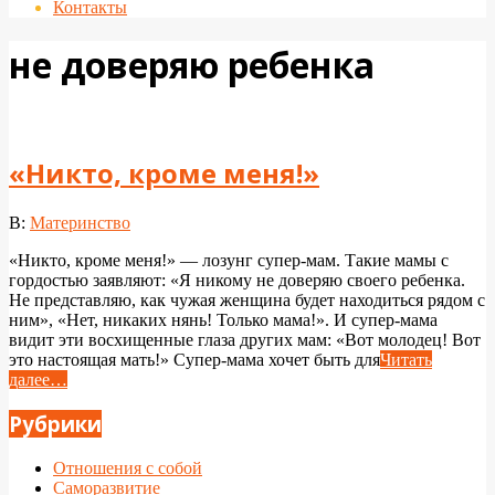
Контакты
не доверяю ребенка
«Никто, кроме меня!»
2023-
В:
Материнство
10-
«Никто, кроме меня!» — лозунг супер-мам. Такие мамы с
23
гордостью заявляют: «Я никому не доверяю своего ребенка.
Не представляю, как чужая женщина будет находиться рядом с
ним», «Нет, никаких нянь! Только мама!». И супер-мама
видит эти восхищенные глаза других мам: «Вот молодец! Вот
это настоящая мать!» Супер-мама хочет быть для
Читать
далее…
Рубрики
Отношения с собой
Саморазвитие