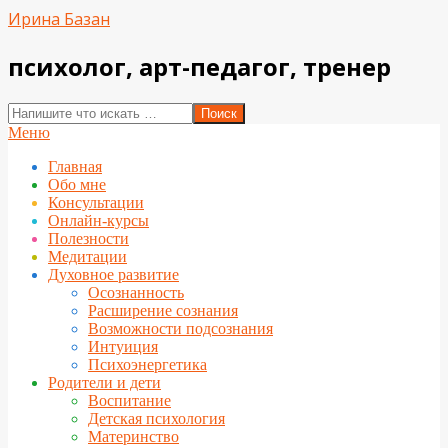
Перейти
Ирина Базан
к
содержимому
психолог, арт-педагог, тренер
Поиск
Вторичное
Меню
меню
Главная
навигации
Обо мне
Консультации
Онлайн-курсы
Полезности
Медитации
Духовное развитие
Осознанность
Расширение сознания
Возможности подсознания
Интуиция
Психоэнергетика
Родители и дети
Воспитание
Детская психология
Материнство