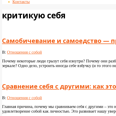
Контакты
критикую себя
Самобичевание и самоедство — 
2024-
В:
Отношения с собой
04-
Почему некоторые люди грызут себя изнутри? Почему они раз
25
зеркале? Одно дело, устроить иногда себе взбучку (и то этого 
Сравнение себя с другими: как эт
2024-
В:
Отношения с собой
04-
Главная причина, почему мы сравниваем себя с другими – это 
25
удовлетворение собой как личностью. Это развивает нашу уве