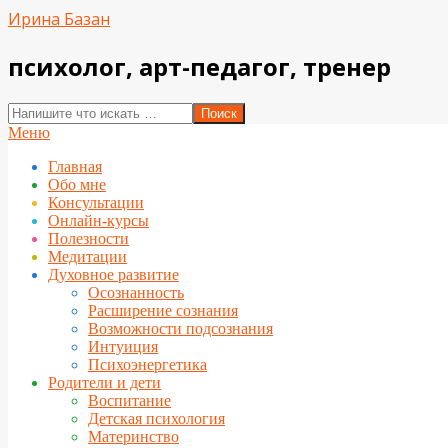
Перейти
Ирина Базан
к
содержимому
психолог, арт-педагог, тренер
Поиск
Вторичное
Меню
меню
Главная
навигации
Обо мне
Консультации
Онлайн-курсы
Полезности
Медитации
Духовное развитие
Осознанность
Расширение сознания
Возможности подсознания
Интуиция
Психоэнергетика
Родители и дети
Воспитание
Детская психология
Материнство