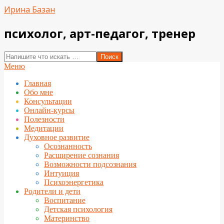
Перейти
Ирина Базан
к
содержимому
психолог, арт-педагог, тренер
Поиск
Вторичное
Меню
меню
Главная
навигации
Обо мне
Консультации
Онлайн-курсы
Полезности
Медитации
Духовное развитие
Осознанность
Расширение сознания
Возможности подсознания
Интуиция
Психоэнергетика
Родители и дети
Воспитание
Детская психология
Материнство