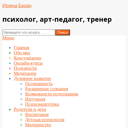
Перейти
Ирина Базан
к
содержимому
психолог, арт-педагог, тренер
Поиск
Вторичное
Меню
меню
Главная
навигации
Обо мне
Консультации
Онлайн-курсы
Полезности
Медитации
Духовное развитие
Осознанность
Расширение сознания
Возможности подсознания
Интуиция
Психоэнергетика
Родители и дети
Воспитание
Детская психология
Материнство