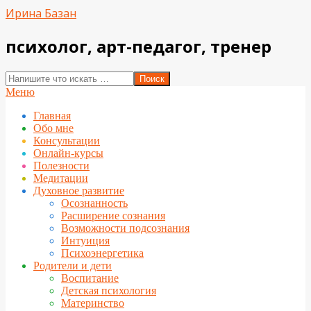
Перейти
Ирина Базан
к
содержимому
психолог, арт-педагог, тренер
Поиск
Вторичное
Меню
меню
Главная
навигации
Обо мне
Консультации
Онлайн-курсы
Полезности
Медитации
Духовное развитие
Осознанность
Расширение сознания
Возможности подсознания
Интуиция
Психоэнергетика
Родители и дети
Воспитание
Детская психология
Материнство